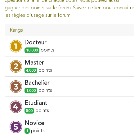
questions à la fin de chaque cours. Vous pouvez aussi
gagner des points sur le forum. Suivez ce lien pour connaître
les règles d'usage sur le forum.
Rangs
Docteur
point
s
10.000
Master
point
s
4.000
Bachelier
point
s
1.000
Etudiant
point
s
500
Novice
point
s
1